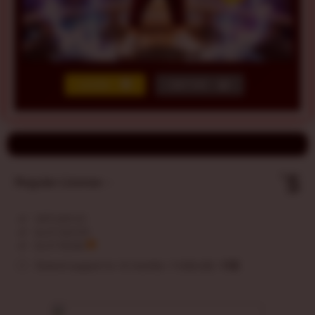
LOGIN
DAFTAR
Show More
5
$
Regular License
Regular
Included:
VIRTUSPLAY
License
Included:
SLOT GACOR
SELECTED
Included:
SLOT RESMI
88
$
100.00
10
Extend support to 12 months
$
$
Maksimalkan
hoki Anda di
VIRTUSPLAY!