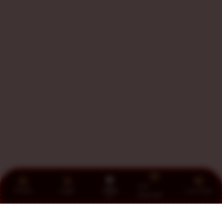
Link
Promo
Login
Daftar
Live Chat
Alternatif