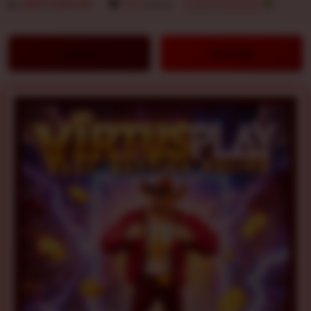
By
VIRTUSPLAY
777
sales
SLOT GACOR
LOGIN
DAFTAR