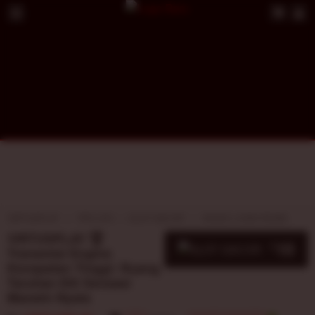
VIRTUSPLAY
TIPS JITU
SLOT GACOR
AKSES LOGIN RESMI
VIRTUSPLAY 🏆
10
$
Transmisi Engine
Kecepatan Tinggi: Ruang
Taruhan Elit Sensasi
Maxwin Nyata