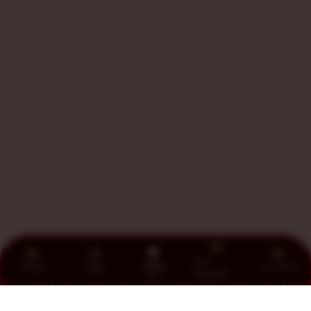
Link
Promo
Login
Daftar
Live Chat
Alternatif