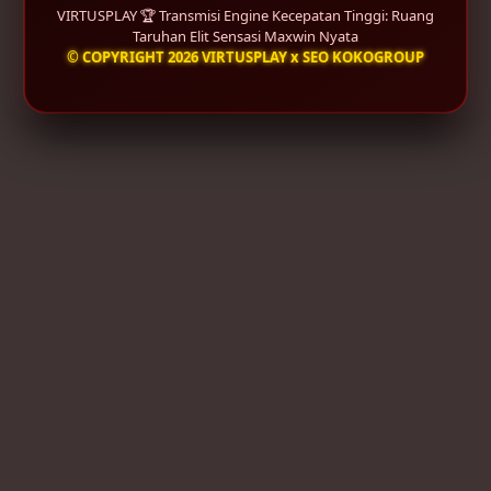
VIRTUSPLAY 🏆 Transmisi Engine Kecepatan Tinggi: Ruang
Taruhan Elit Sensasi Maxwin Nyata
© COPYRIGHT 2026 VIRTUSPLAY x SEO KOKOGROUP