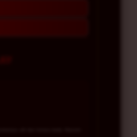
pon taruhan kamu bakal instan tanpa
if, bikin sensasi main jadi lebih
i lebih transparan dan nyata.
LAY
uhannya, elit dan kerasa beda. Maxwin-