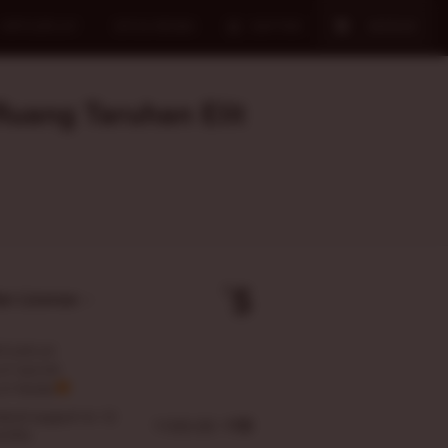
VIRTUSPLAY
SITUS RESMI
DAFTAR
MASUK
uang Taruhan Elit
5
$
ar License
88
lar License
$
SELECTED
luded:
RTUSPLAY
luded:
imalkan hoki Anda di VIRTUSPLAY!
OT GACOR
luded:
OT RESMI
kung infrastruktur web modern anti-lag
 menjamin kelancaran putaran dan
tend support to 12
100.00
10
$
$
es penarikan dana besar tuntas secepat
nths