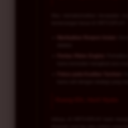
Mau memaksimalkan kecepatan engi
kemenangan besar di VIRTUSPLAY:
Manfaatkan Respon Instan:
Guna
deteksi.
Pantau Ritme Engine:
Perhatikan
kamu konsisten mengikuti arus eng
Fokus pada Kualitas Taruhan:
Ka
kamu raih dengan strategi yang ma
Ruang Elit, Hasil Nyata
Intinya, di VIRTUSPLAY kami mengha
khawatir soal
lag
atau sistem yang ti