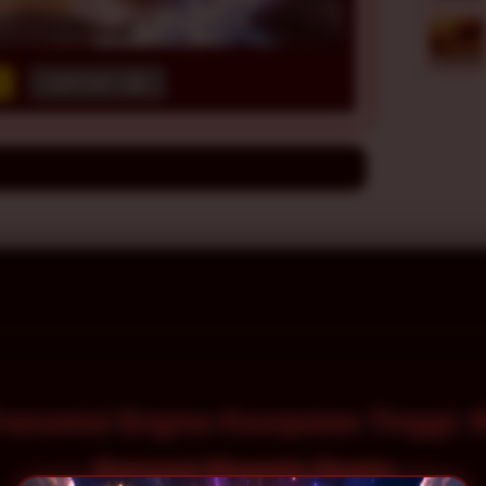
DAFTAR
UPDATE W
ansmisi Engine Kecepatan Tinggi: R
Sensasi Maxwin Nyata