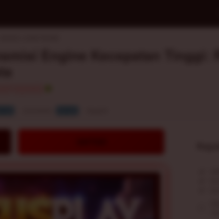
AKSES LOGIN RESMI
misi Engine Kecepatan Tinggi: R
ta
LOT GACOR
Comments
Support
9.999
999.888
DAFTAR
Regul
Regu
Inc
VI
Inc
Maks
SL
Inc
SL
Didu
yang
Ex
pros
mo