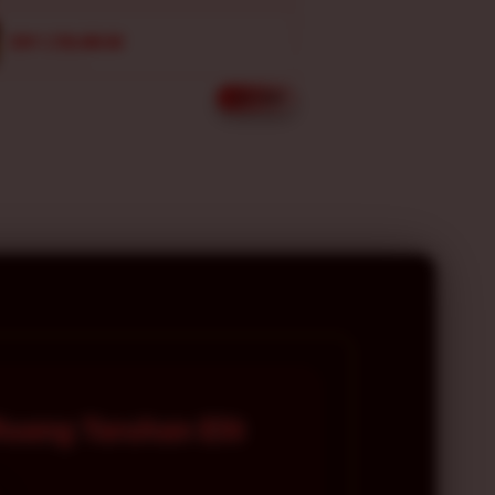
ma****i4
IDR 1,729,480.86
King of Spear
INNER
LIVE FEED
ar****o1
IDR 1,891,101.00
Chocolate Deluxe
al****a9
IDR 810,966.00
Sweet Bonanza
bi****a9
IDR 1,205,487.00
Sugar Rush
ar****o7
IDR 2,595,818.00
Lucky Neko
uang Taruhan Elit