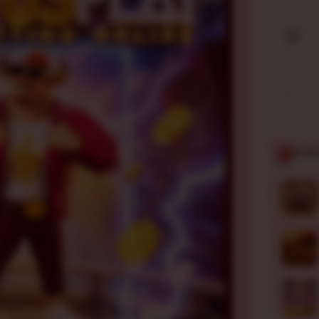
kilat.
V
i
e
w
l
i
c
e
PEME
n
s
e
d
e
t
a
i
l
s