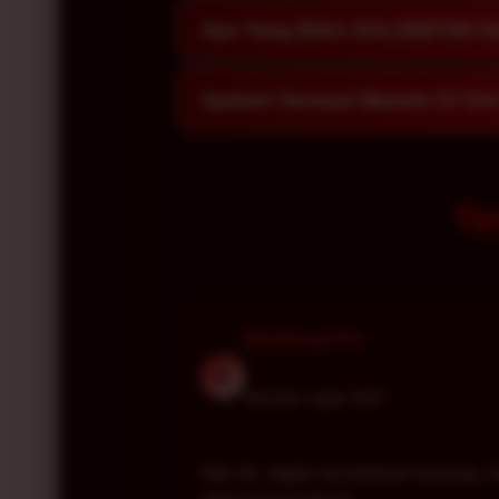
Kita pakai sistem transmisi engine
Apa Yang Bikin GOLDBET88 Dis
delay.
Sistem kami dibangun buat kenyam
Apakah Sensasi Maxwin Di Sin
berkelas.
Bener banget! Karena sistem engine 
Te
Bambang Pro
B
Member sejak 2025
Gila sih, engine-nya beneran kenceng. Ga