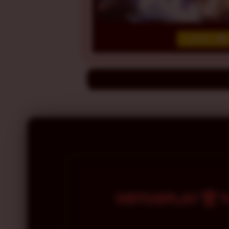
LOGIN
VIRTUSPLAY 🏆 Tr