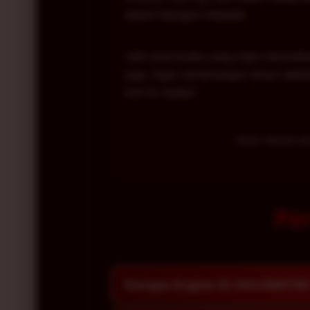
dalam hitungan milidetik.
Jadi, buat bosku yang ingin merasak
juga. Ingat, kemenangan besar adala
hari ini, bosku!
Noted: Mainlah de
Pe
Kenapa Engine Di GOLDBET88 