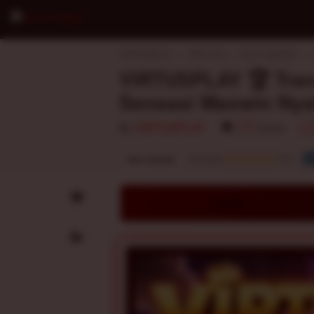
VIRTUSPLAY
TIPS JITU
SLOT GACOR
VIRTUSPLAY 🏆 Trans
Sensasi Maxwin Nya
By
VIRTUSPLAY
777
sales
S
5.00
Reviews
5.00
Item Details
99
stars
LOGIN