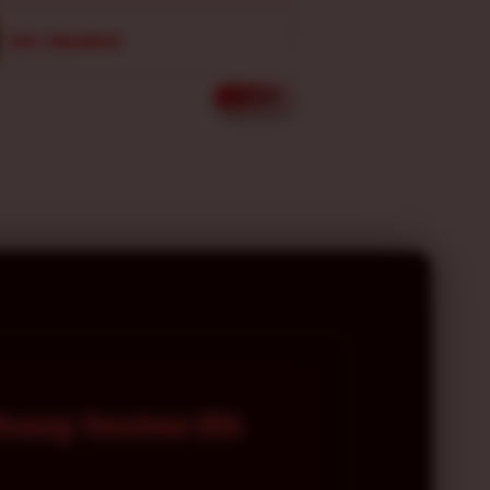
ra****a1
IDR 1,856,808.82
Wild Bounty
INNER
LIVE FEED
ma****i6
IDR 1,368,955.00
Kadita Ocean
bi****a4
IDR 1,723,263.00
Gatot Kaca
al****a3
IDR 557,389.00
King of Spear
vi****o9
IDR 2,287,837.00
Kadita Ocean
uang Taruhan Elit