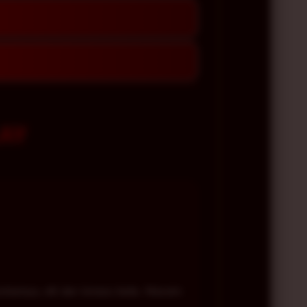
pon taruhan kamu bakal instan tanpa
if, bikin sensasi main jadi lebih
i lebih transparan dan nyata.
LAY
uhannya, elit dan kerasa beda. Maxwin-