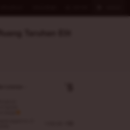
VIRTUSPLAY
SITUS RESMI
DAFTAR
MASUK
uang Taruhan Elit
5
$
ar License
88
lar License
$
SELECTED
luded:
RTUSPLAY
luded:
imalkan hoki Anda di VIRTUSPLAY!
OT GACOR
luded:
OT RESMI
kung infrastruktur web modern anti-lag
 menjamin kelancaran putaran dan
tend support to 12
100.00
10
$
$
es penarikan dana besar tuntas secepat
nths