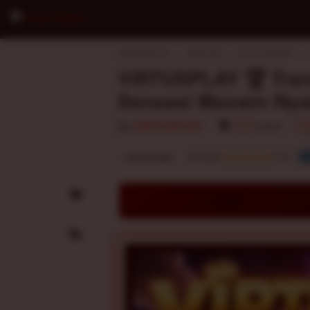
VIRTUSPLAY
TIPS JITU
SLOT GACOR
VIRTUSPLAY 🏆 Trans
Sensasi Maxwin Nya
By
VIRTUSPLAY
777
sales
S
5.00
Reviews
5.00
Item Details
99
stars
LOGIN