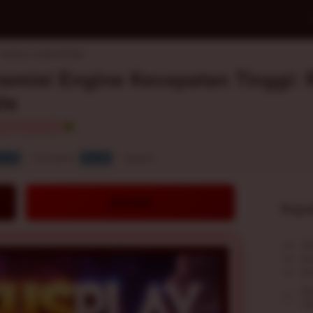
AKSES LOGIN RESMI
misi Engine Kecepatan Tinggi: R
ta
LOT GACOR
Comments
Support
9.999
999.888
DAFTAR
Regul
Regu
Inc
VI
Inc
Maks
SL
Inc
SL
Didu
yang
Ex
pros
mo