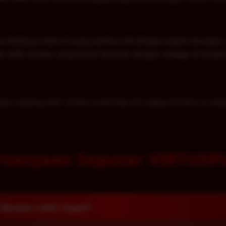
an bedanya main di ruang taruhan elit dengan
engine
tercepat
h milik mereka yang berani bermain dengan strategi di tempa
ngan tanggung jawab. Gunakan modal dingin dan anggap permainan ini sebag
rtanyaan Seputar VIRTUSP
Berasa Lebih Cepat?