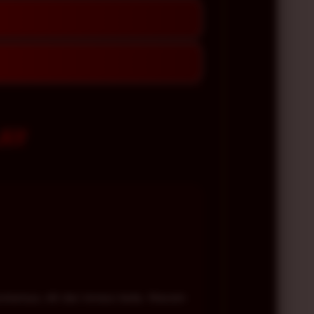
pon taruhan kamu bakal instan tanpa
if, bikin sensasi main jadi lebih
i lebih transparan dan nyata.
LAY
uhannya, elit dan kerasa beda. Maxwin-