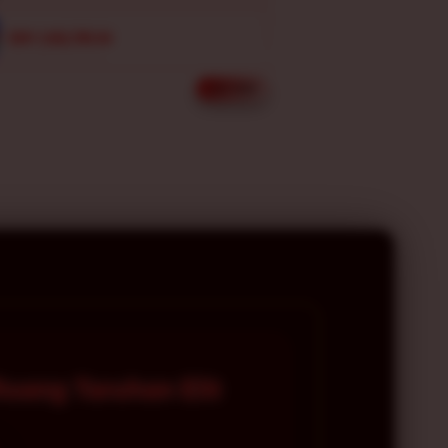
ri****o2
IDR 1,032,705.54
Starlight Princess
INNER
LIVE FEED
ar****o1
IDR 759,225.00
King of Spear
ri****o4
IDR 630,889.00
Gatot Kaca
ka****u5
IDR 524,503.00
Starlight Princess
bi****a4
IDR 1,465,504.00
Starlight Princess
uang Taruhan Elit