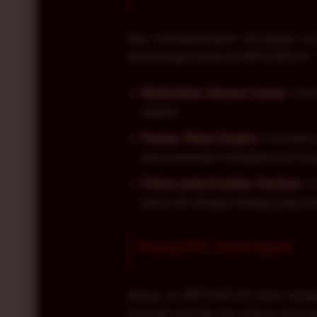
Mau memaksimalkan kecepatan engi
kemenangan besar di VIRTUSPLAY:
Manfaatkan Respon Instan:
Guna
deteksi.
Pantau Ritme Engine:
Perhatikan
kamu konsisten mengikuti arus eng
Fokus pada Kualitas Taruhan:
Ka
kamu raih dengan strategi yang ma
Ruang Elit, Hasil Nyata
Intinya, di VIRTUSPLAY kami mengha
khawatir soal
lag
atau sistem yang ti