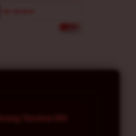
fi****o8
IDR 558,199.42
Lucky Neko
INNER
LIVE FEED
bi****a5
IDR 1,709,766.42
King of Spear
vi****o4
IDR 790,349.00
Wild Bounty
bi****a3
IDR 931,099.00
Lucky Neko
fi****o4
IDR 1,862,844.00
Spaceman
uang Taruhan Elit