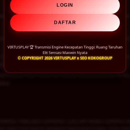
LOGIN
ne untuk hasil yang lebih memuaskan? Ikuti strategi para
DAFTAR
kan kecepatan engine untuk melakukan
spin
secara presisi
VIRTUSPLAY 🏆 Transmisi Engine Kecepatan Tinggi: Ruang Taruhan
Elit Sensasi Maxwin Nyata
 pergerakan simbol pada transmisi cepat kami; biasanya rit
© COPYRIGHT 2026 VIRTUSPLAY x SEO KOKOGROUP
ine.
rena sistem kami sudah elit, fokuslah pada pengaturan modal
tang.
dirkan lingkungan permainan yang adil dengan performa ta
dak stabil saat sedang mengejar target kemenangan. Kami mema