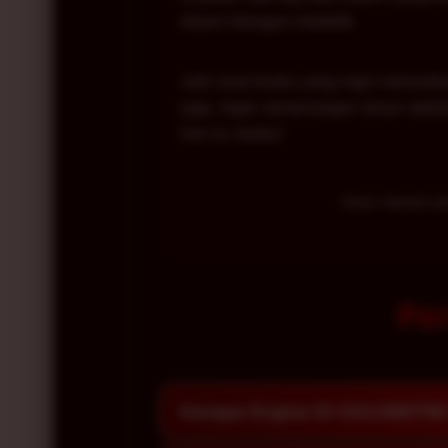
dalam hitungan milidetik.
Jadi, buat bosku yang ingin merasak
juga. Ingat, kemenangan besar adala
hari ini, bosku!
Noted: Mainlah de
Pe
Kenapa Engine Di GOLDBET88 