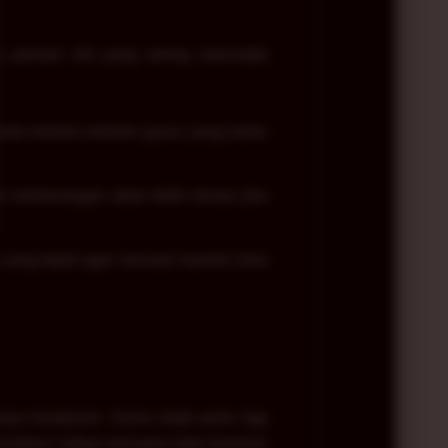
 pemain elit yang sering mencetak
 pada momen-momen gacor yang kamu
me kemenangan akan lebih terasa jika
 yang tepat agar sensasi maxwin bisa
npa kompromi. Kamu tidak perlu lagi
stikan setiap transaksi data berjalan