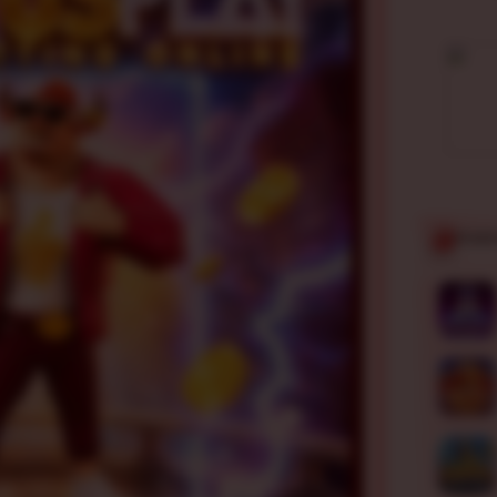
kilat.
V
i
e
w
l
i
c
e
PEME
n
s
e
d
e
t
a
i
l
s