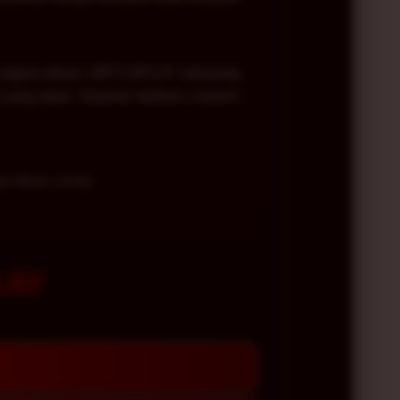
, segera akses VIRTUSPLAY sekarang
t yang tepat. Selamat berburu maxwin
ai hiburan semata.
LAY