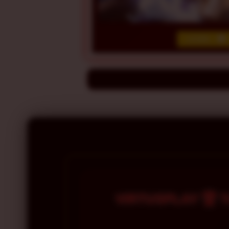
LOGIN
VIRTUSPLAY 🏆 Tr