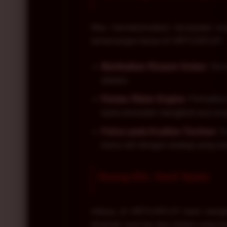
Mau memaksimalkan kecepatan engi
kemenangan besar di VIRTUSPLAY:
Manfaatkan Respon Instan:
Guna
deteksi.
Pantau Ritme Engine:
Perhatikan
kamu konsisten mengikuti arus eng
Fokus pada Kualitas Taruhan:
Ka
kamu raih dengan strategi yang ma
Ruang Elit, Hasil Nyata
Intinya, di VIRTUSPLAY kami mengha
khawatir soal
lag
atau sistem yang ti