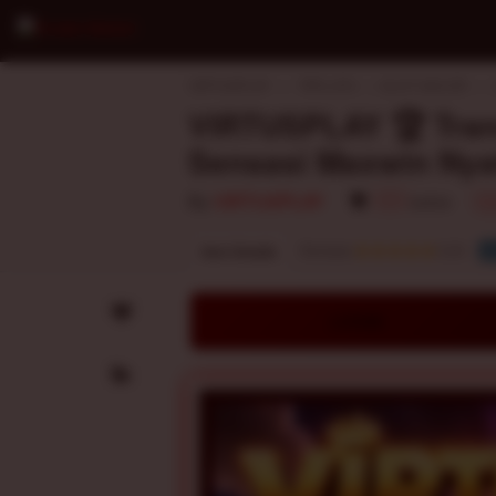
VIRTUSPLAY
TIPS JITU
SLOT GACOR
VIRTUSPLAY 🏆 Trans
Sensasi Maxwin Nya
By
VIRTUSPLAY
777
sales
S
5.00
Reviews
5.00
Item Details
99
stars
LOGIN