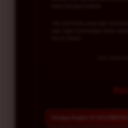
dalam hitungan milidetik.
Jadi, buat bosku yang ingin merasak
juga. Ingat, kemenangan besar adala
hari ini, bosku!
Noted: Mainlah de
Pe
Kenapa Engine Di GOLDBET88 