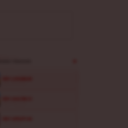
NANG TERAKHIR
fi****o2
IDR 1,219,068.00
Sweet Bonanza
di****n2
IDR 1,614,798.12
Sweet Bonanza
di****n1
IDR 1,870,971.04
Lucky Neko