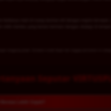
an bedanya main di ruang taruhan elit dengan
engine
tercepat
h milik mereka yang berani bermain dengan strategi di tempa
ngan tanggung jawab. Gunakan modal dingin dan anggap permainan ini sebag
rtanyaan Seputar VIRTUSP
Berasa Lebih Cepat?