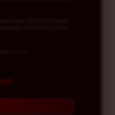
, segera akses VIRTUSPLAY sekarang
t yang tepat. Selamat berburu maxwin
ai hiburan semata.
LAY