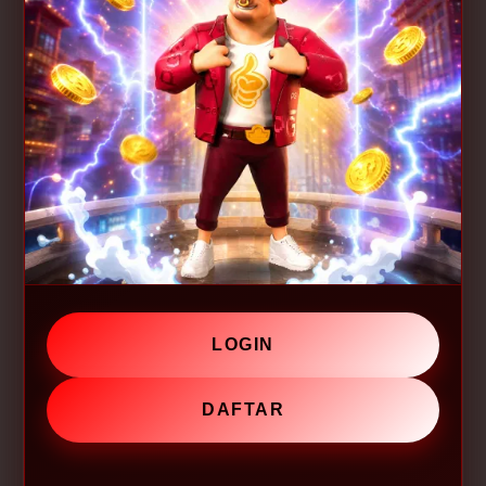
LOGIN
DAFTAR