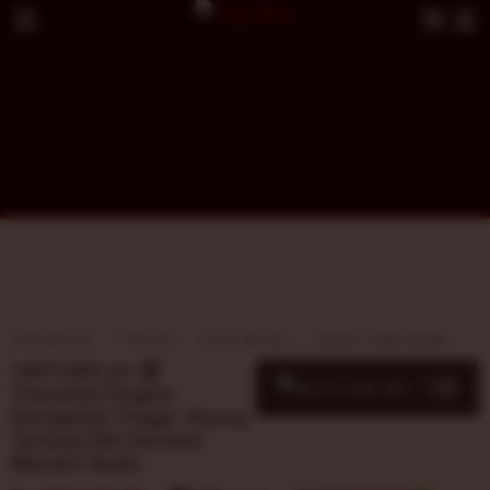
VIRTUSPLAY
TIPS JITU
SLOT GACOR
AKSES LOGIN RESMI
VIRTUSPLAY 🏆
10
$
Transmisi Engine
Kecepatan Tinggi: Ruang
Taruhan Elit Sensasi
Maxwin Nyata