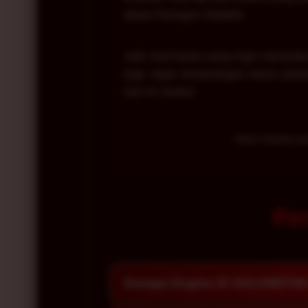
dalam hitungan milidetik.
Jadi, buat bosku yang ingin merasak
juga. Ingat, kemenangan besar adala
hari ini, bosku!
Noted: Mainlah de
Pe
Kenapa Engine Di GOLDBET88 