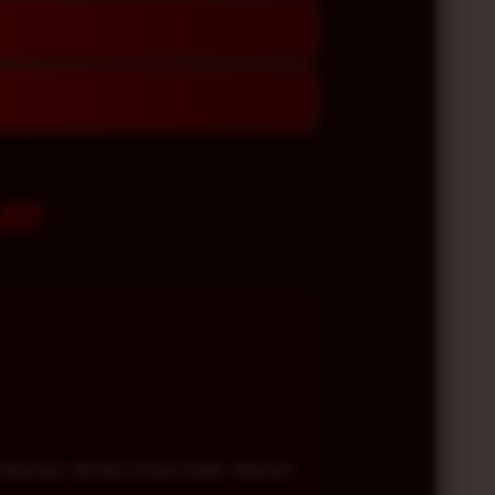
pon taruhan kamu bakal instan tanpa
if, bikin sensasi main jadi lebih
i lebih transparan dan nyata.
LAY
uhannya, elit dan kerasa beda. Maxwin-