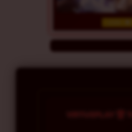
LOGIN
VIRTUSPLAY 🏆 Tr