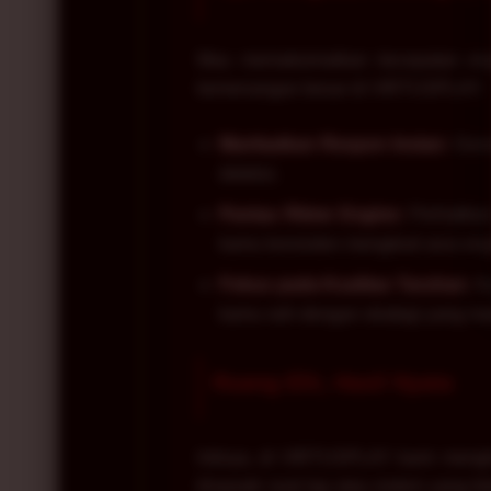
Mau memaksimalkan kecepatan engi
kemenangan besar di VIRTUSPLAY:
Manfaatkan Respon Instan:
Guna
deteksi.
Pantau Ritme Engine:
Perhatikan
kamu konsisten mengikuti arus eng
Fokus pada Kualitas Taruhan:
Ka
kamu raih dengan strategi yang ma
Ruang Elit, Hasil Nyata
Intinya, di VIRTUSPLAY kami mengha
khawatir soal
lag
atau sistem yang ti