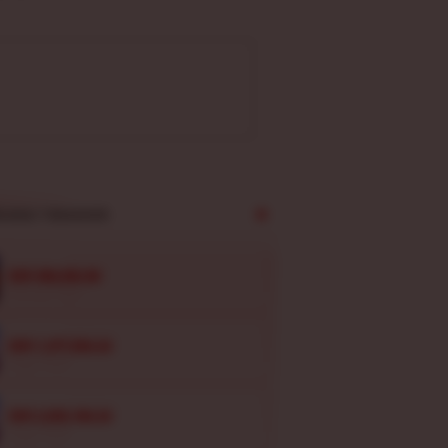
NANG TERAKHIR
bi****a6
IDR 456,502.00
Fortune Tiger
ri****o8
IDR 1,377,954.24
Sugar Rush
ar****o7
IDR 2,035,184.24
Sugar Rush