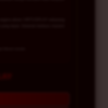
, segera akses VIRTUSPLAY sekarang
t yang tepat. Selamat berburu maxwin
ai hiburan semata.
LAY