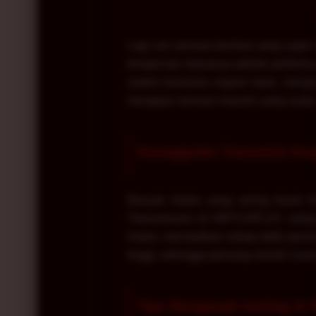
Lagi cari sensasi taruhan yang super
tempat lain biasanya adalah perfor
sistem transmisi
engine
kami, mengha
mengejar sensasi maxwin yang nyata
Keunggulan Transmisi Eng
Banyak bosku yang sering kesal ka
Transmission
di VIRTUSPLAY, setiap d
instan, memastikan setiap detik per
tinggi, sehingga peluang meraih maxw
Tips Mengasah Insting di 