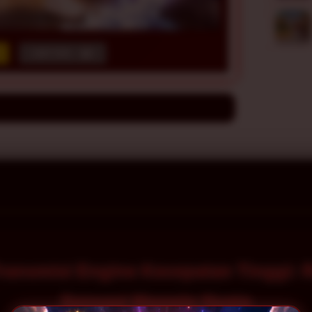
DAFTAR
UPDATE W
ansmisi Engine Kecepatan Tinggi: R
Sensasi Maxwin Nyata