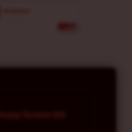
vi****o5
IDR 306,213.42
Gatot Kaca
INNER
LIVE FEED
bi****a7
IDR 1,131,776.00
Kadita Ocean
ri****o2
IDR 1,556,405.10
Kadita Ocean
ka****u5
IDR 1,745,043.00
Gatot Kaca
re****a0
IDR 1,380,459.00
Gatot Kaca
uang Taruhan Elit