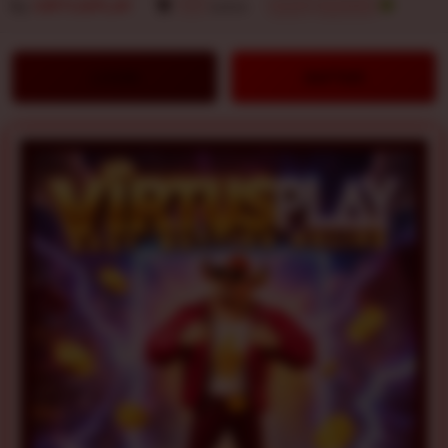
By
VIRTUSPLAY
777
sales
SLOT GACOR
LOGIN
DAFTAR