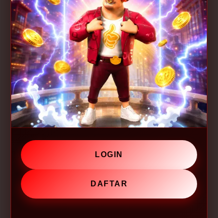
LOGIN
DAFTAR