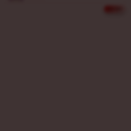
n
s
UPDATE WINNER
LIVE FEED
at****r6
e
IDR 1,648,053.00
d
Starlight Princess
e
fi****o4
t
IDR 2,557,270.00
a
Gatot Kaca
i
l
vi****o2
IDR 834,792.00
s
King of Spear
fi****o2
IDR 528,582.00
Spaceman