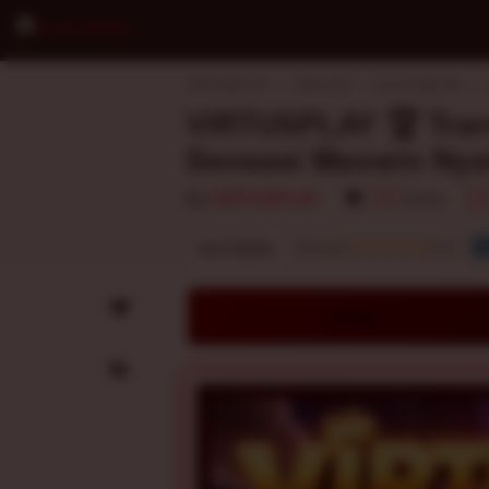
VIRTUSPLAY
TIPS JITU
SLOT GACOR
VIRTUSPLAY 🏆 Trans
Sensasi Maxwin Nya
By
VIRTUSPLAY
777
sales
S
5.00
Reviews
5.00
Item Details
99
stars
LOGIN