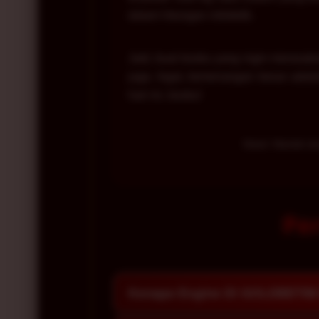
dalam hitungan milidetik.
Jadi, buat bosku yang ingin merasak
juga. Ingat, kemenangan besar adala
hari ini, bosku!
Noted: Mainlah de
Pe
Kenapa Engine Di GOLDBET88 