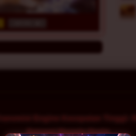
DAFTAR
UPDATE W
ansmisi Engine Kecepatan Tinggi: R
Sensasi Maxwin Nyata