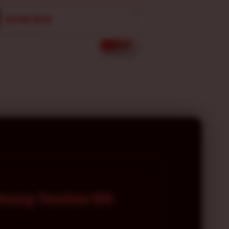
at****r5
IDR 990,783.86
King of Spear
INNER
LIVE FEED
fi****o9
IDR 550,379.00
Chocolate Deluxe
ka****u0
IDR 2,104,944.00
Wild Bounty
sa****a8
IDR 2,587,536.00
Lucky Neko
sa****a4
IDR 1,878,474.00
Kadita Ocean
uang Taruhan Elit