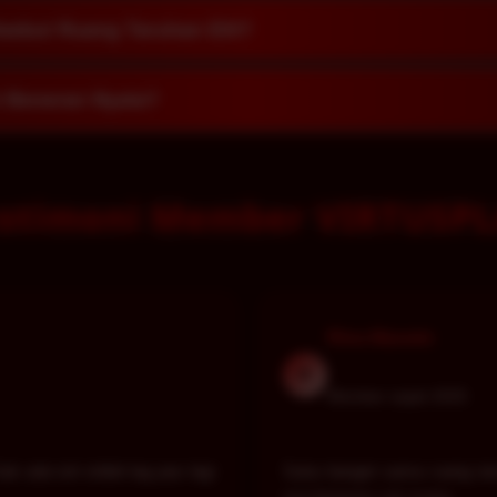
 terbaru yang didesain buat kecepatan tinggi. Jadi, res
ebut Ruang Taruhan Elit?
anan maksimal dengan antarmuka yang clean dan respons
i Beneran Nyata?
kita stabil dan fair, peluang kamu buat dapetin maxwin jad
stimoni Member VIRTUSP
Rina Maxwin
R
Member sejak 2025
k ada tuh istilah lag pas lagi
Suka banget sama ruang tar