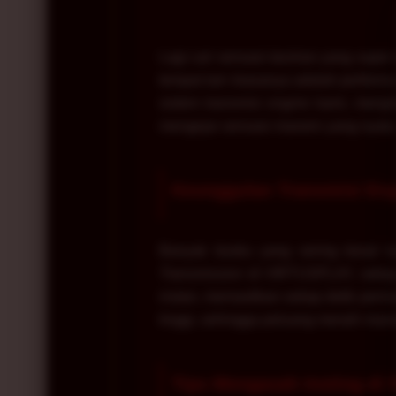
Lagi cari sensasi taruhan yang super
tempat lain biasanya adalah perfor
sistem transmisi
engine
kami, mengha
mengejar sensasi maxwin yang nyata
Keunggulan Transmisi Eng
Banyak bosku yang sering kesal ka
Transmission
di VIRTUSPLAY, setiap d
instan, memastikan setiap detik per
tinggi, sehingga peluang meraih maxw
Tips Mengasah Insting di 