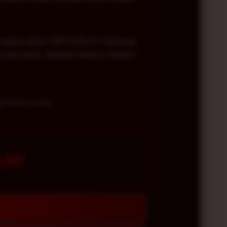
, segera akses VIRTUSPLAY sekarang
t yang tepat. Selamat berburu maxwin
ai hiburan semata.
LAY