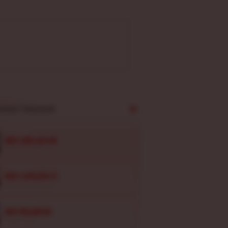
NANG TERAKHIR
fi****o7
IDR 1,851,421.00
Kadita Ocean
ri****o9
IDR 1,370,479.12
Chocolate Deluxe
di****n4
IDR 705,629.68
Sugar Rush