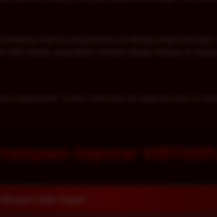
an bedanya main di ruang taruhan elit dengan
engine
tercepat
h milik mereka yang berani bermain dengan strategi di tempa
ngan tanggung jawab. Gunakan modal dingin dan anggap permainan ini sebag
rtanyaan Seputar VIRTUSP
Berasa Lebih Cepat?