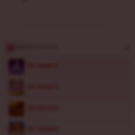
Didukung
infrastruktur
web modern
anti-lag yang
menjamin
kelancaran
putaran dan
proses
PEMENANG TERAKHIR
penarikan
dana besar
ka****u4
tuntas
IDR 1,066,897.00
Spaceman
secepat kilat.
sa****a2
V
IDR 1,096,026.76
i
Lucky Neko
e
sa****a1
w
IDR 2,027,812.44
l
King of Spear
i
c
al****a7
IDR 1,892,485.38
e
Fortune Tiger