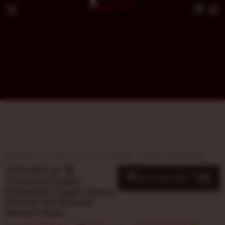
VIRTUSPLAY
TIPS JITU
SLOT GACOR
AKSES LOGIN RESMI
VIRTUSPLAY 🏆
10
$
Transmisi Engine
Kecepatan Tinggi: Ruang
Taruhan Elit Sensasi
Maxwin Nyata