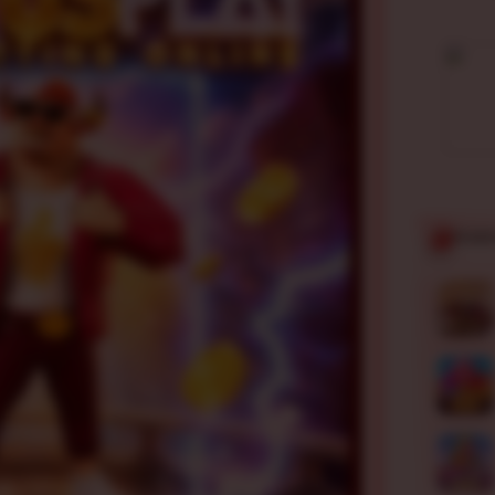
kilat.
V
i
e
w
l
i
c
e
PEME
n
s
e
d
e
t
a
i
l
s