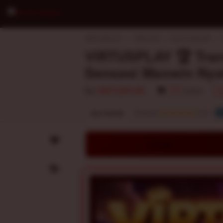
VIRTUSPLAY
TIPS JITU
SLOT GACOR
VIRTUSPLAY 🏆 Trans
Sensasi Maxwin Nya
By
VIRTUSPLAY
777
sales
S
5.00
Reviews
5.00
Item Details
99
stars
LOGIN