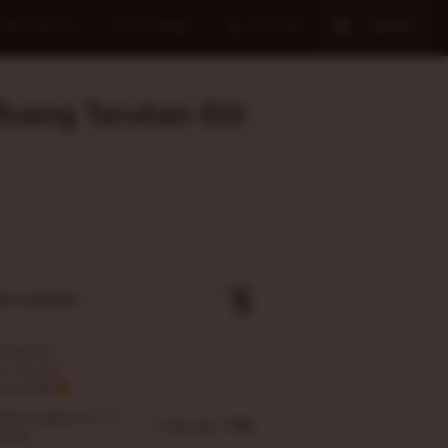
VIRTUSPLAY
SITUS RESMI
DAFTAR
MASUK
uang Taruhan Elit
5
$
ar License
88
lar License
$
SELECTED
luded:
RTUSPLAY
luded:
imalkan hoki Anda di VIRTUSPLAY!
OT GACOR
luded:
OT RESMI
kung infrastruktur web modern anti-lag
 menjamin kelancaran putaran dan
tend support to 12
100.00
10
$
$
es penarikan dana besar tuntas secepat
nths