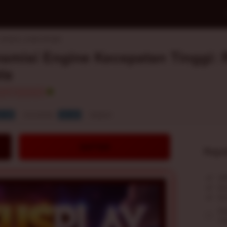
AKSES LOGIN RESMI
misi Engine Kecepatan Tinggi: R
ta
LOT GACOR
Comments
Support
9.999
999.888
DAFTAR
Regul
Regu
Inc
VI
Inc
Maks
SL
Inc
SL
Didu
yang
Ex
pros
mo