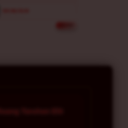
ar****o2
IDR 296,732.58
Kadita Ocean
INNER
LIVE FEED
ra****a6
IDR 1,627,221.00
Lucky Neko
bi****a2
IDR 1,612,500.00
Starlight Princess
ra****a3
IDR 1,784,797.00
Gatot Kaca
ni****o0
IDR 1,182,951.00
Wild Bounty
uang Taruhan Elit