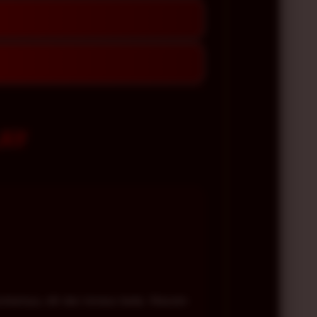
pon taruhan kamu bakal instan tanpa
if, bikin sensasi main jadi lebih
i lebih transparan dan nyata.
LAY
uhannya, elit dan kerasa beda. Maxwin-