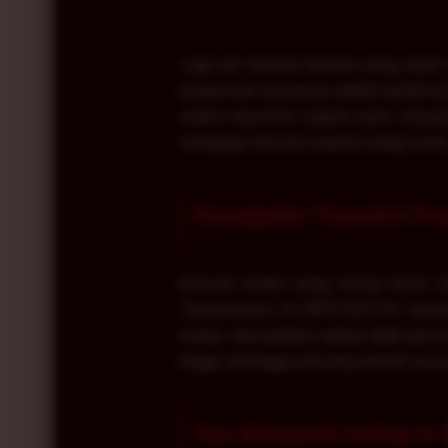
Lagi cari sensasi taruhan yang super
tempat lain biasanya adalah perfor
sistem transmisi
engine
kami, mengha
mengejar sensasi maxwin yang nyata
Keunggulan Transmisi Eng
Banyak bosku yang sering kesal ka
Transmission
di VIRTUSPLAY, setiap d
instan, memastikan setiap detik per
tinggi, sehingga peluang meraih maxw
Tips Mengasah Insting di 