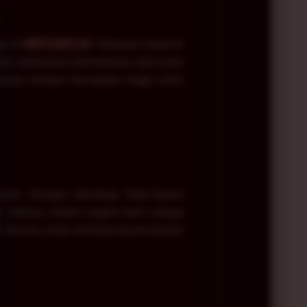
ap di
VIRTUSPLAY
. Masalah klasik di
lah melakukan perombakan total pada
aran dengan kecepatan tinggi untuk
ramai. Dengan teknologi
High-Speed
. Artinya, respon engine kami sangat
ain khusus untuk mendukung kecepatan