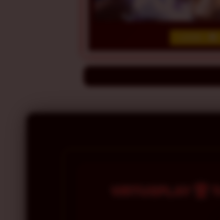
LOGIN
VIRTUSPLAY 🏆 Tr