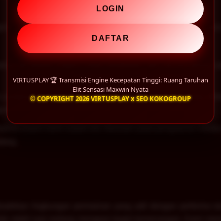
LOGIN
ne untuk hasil yang lebih memuaskan? Ikuti strategi para
DAFTAR
kan kecepatan engine untuk melakukan
spin
secara presisi
VIRTUSPLAY 🏆 Transmisi Engine Kecepatan Tinggi: Ruang Taruhan
Elit Sensasi Maxwin Nyata
 pergerakan simbol pada transmisi cepat kami; biasanya rit
© COPYRIGHT 2026 VIRTUSPLAY x SEO KOKOGROUP
ine.
rena sistem kami sudah elit, fokuslah pada pengaturan modal
tang.
dirkan lingkungan permainan yang adil dengan performa ta
dak stabil saat sedang mengejar target kemenangan. Kami mema