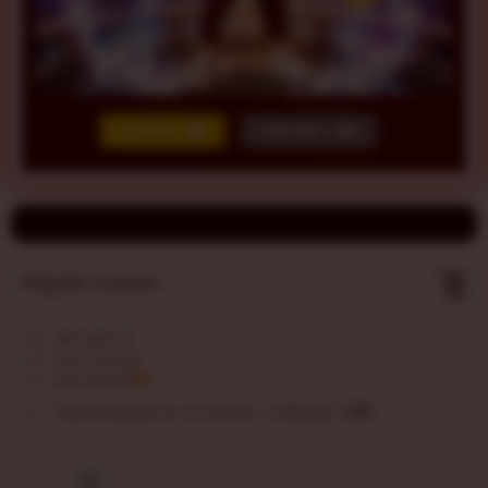
LOGIN
DAFTAR
Show More
5
$
Regular License
Regular
Included:
VIRTUSPLAY
License
Included:
SLOT GACOR
SELECTED
Included:
SLOT RESMI
88
$
100.00
10
Extend support to 12 months
$
$
Maksimalkan
hoki Anda di
VIRTUSPLAY!