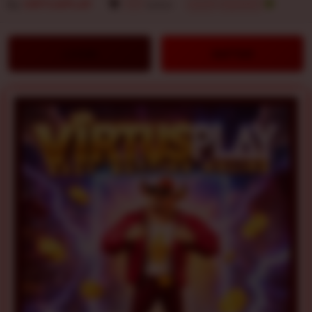
By
VIRTUSPLAY
777
sales
SLOT GACOR
LOGIN
DAFTAR