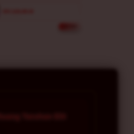
sa****a4
IDR 2,024,382.38
Lucky Neko
INNER
LIVE FEED
ma****i0
IDR 1,632,540.00
Sugar Rush
at****r9
IDR 787,051.00
Sweet Bonanza
bi****a6
IDR 1,724,428.00
Starlight Princess
bi****a4
IDR 916,815.00
Kadita Ocean
uang Taruhan Elit