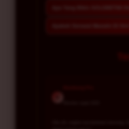
Kita pakai sistem transmisi engine
Apa Yang Bikin GOLDBET88 Dis
delay.
Sistem kami dibangun buat kenyam
Apakah Sensasi Maxwin Di Sin
berkelas.
Bener banget! Karena sistem engine 
Te
Bambang Pro
B
Member sejak 2025
Gila sih, engine-nya beneran kenceng. Ga