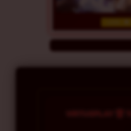
LOGIN
VIRTUSPLAY 🏆 Tr