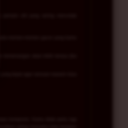
 pemain elit yang sering mencetak
 pada momen-momen gacor yang kamu
me kemenangan akan lebih terasa jika
 yang tepat agar sensasi maxwin bisa
npa kompromi. Kamu tidak perlu lagi
stikan setiap transaksi data berjalan