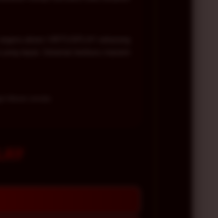
, segera akses VIRTUSPLAY sekarang
t yang tepat. Selamat berburu maxwin
ai hiburan semata.
LAY