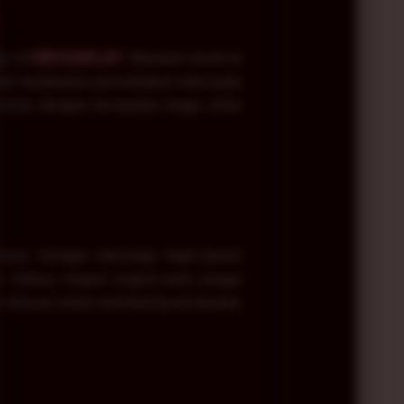
ap di
VIRTUSPLAY
. Masalah klasik di
lah melakukan perombakan total pada
aran dengan kecepatan tinggi untuk
ramai. Dengan teknologi
High-Speed
. Artinya, respon engine kami sangat
ain khusus untuk mendukung kecepatan