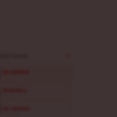
NANG TERAKHIR
sa****a9
IDR 1,098,596.00
Sugar Rush
al****a8
IDR 345,456.16
Chocolate Deluxe
bi****a7
IDR 1,346,553.98
Wild Bounty