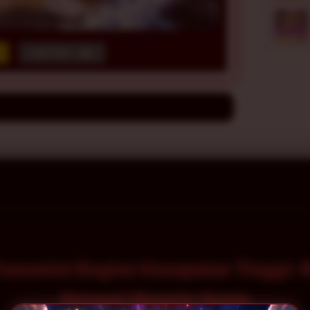
DAFTAR
UPDATE W
ansmisi Engine Kecepatan Tinggi: R
Sensasi Maxwin Nyata