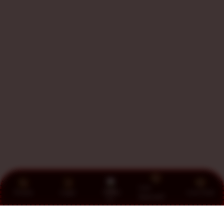
Link
Promo
Login
Daftar
Live Chat
Alternatif