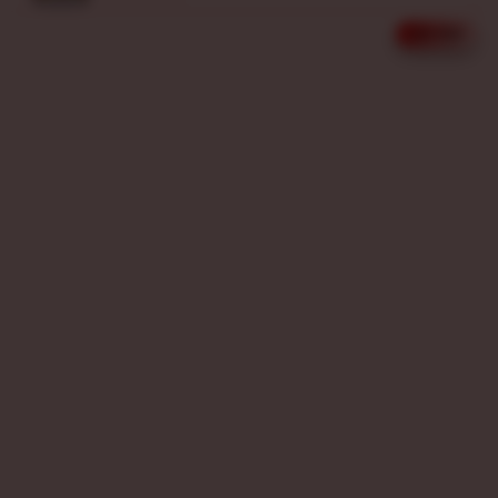
n
s
UPDATE WINNER
LIVE FEED
ma****i1
e
IDR 935,875.00
d
Chocolate Deluxe
e
ni****o1
t
IDR 1,809,738.00
a
Lucky Neko
i
l
ri****o6
IDR 688,827.88
s
Lucky Neko
ka****u7
IDR 1,375,885.00
Lucky Neko