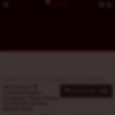
VIRTUSPLAY
TIPS JITU
SLOT GACOR
AKSES LOGIN RESMI
VIRTUSPLAY 🏆
10
$
Transmisi Engine
Kecepatan Tinggi: Ruang
Taruhan Elit Sensasi
Maxwin Nyata