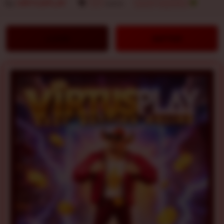
By
VIRTUSPLAY
777
sales
SLOT GACOR
LOGIN
DAFTAR