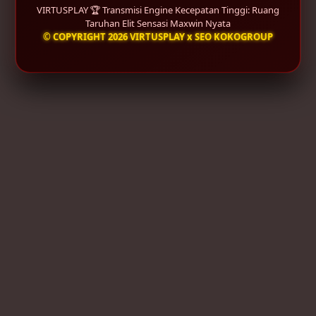
VIRTUSPLAY 🏆 Transmisi Engine Kecepatan Tinggi: Ruang
Taruhan Elit Sensasi Maxwin Nyata
© COPYRIGHT 2026 VIRTUSPLAY x SEO KOKOGROUP