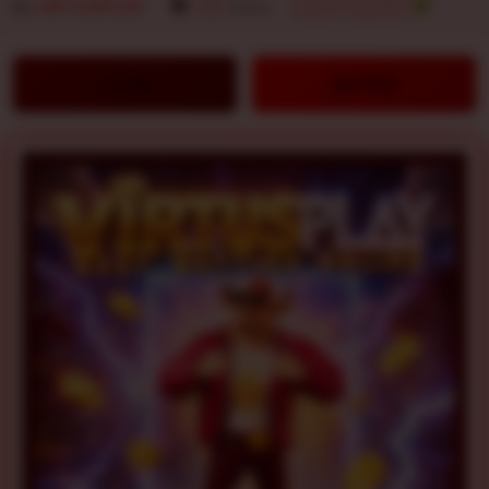
By
VIRTUSPLAY
777
sales
SLOT GACOR
LOGIN
DAFTAR