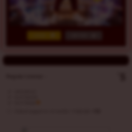
LOGIN
DAFTAR
Show More
5
$
Regular License
Regular
Included:
VIRTUSPLAY
License
Included:
SLOT GACOR
SELECTED
Included:
SLOT RESMI
88
$
100.00
10
Extend support to 12 months
$
$
Maksimalkan
hoki Anda di
VIRTUSPLAY!