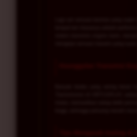
Lagi cari sensasi taruhan yang super
tempat lain biasanya adalah perfor
sistem transmisi
engine
kami, mengha
mengejar sensasi maxwin yang nyata
Keunggulan Transmisi Eng
Banyak bosku yang sering kesal ka
Transmission
di VIRTUSPLAY, setiap d
instan, memastikan setiap detik per
tinggi, sehingga peluang meraih maxw
Tips Mengasah Insting di 