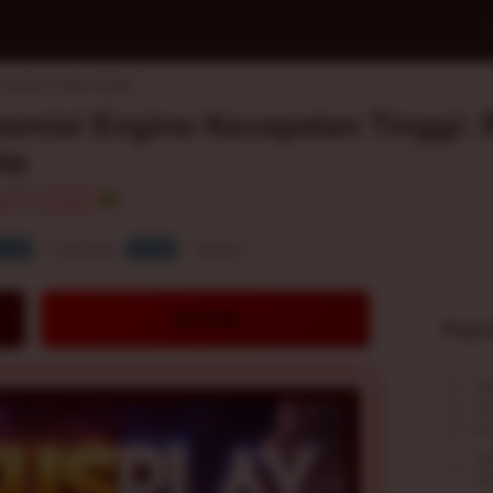
AKSES LOGIN RESMI
misi Engine Kecepatan Tinggi: R
ta
LOT GACOR
Comments
Support
9.999
999.888
DAFTAR
Regul
Regu
Inc
VI
Inc
Maks
SL
Inc
SL
Didu
yang
Ex
pros
mo