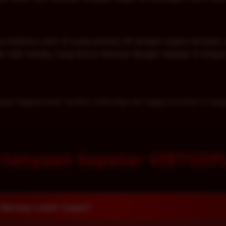
an bedanya main di ruang taruhan elit dengan
engine
tercepat
h milik mereka yang berani bermain dengan strategi di tempa
ngan tanggung jawab. Gunakan modal dingin dan anggap permainan ini sebag
rtanyaan Seputar VIRTUSP
Berasa Lebih Cepat?