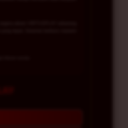
, segera akses VIRTUSPLAY sekarang
t yang tepat. Selamat berburu maxwin
ai hiburan semata.
LAY