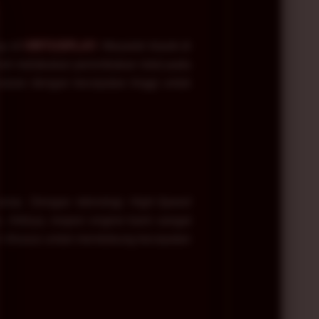
ap di
VIRTUSPLAY
. Masalah klasik di
lah melakukan perombakan total pada
aran dengan kecepatan tinggi untuk
ramai. Dengan teknologi
High-Speed
. Artinya, respon engine kami sangat
ain khusus untuk mendukung kecepatan