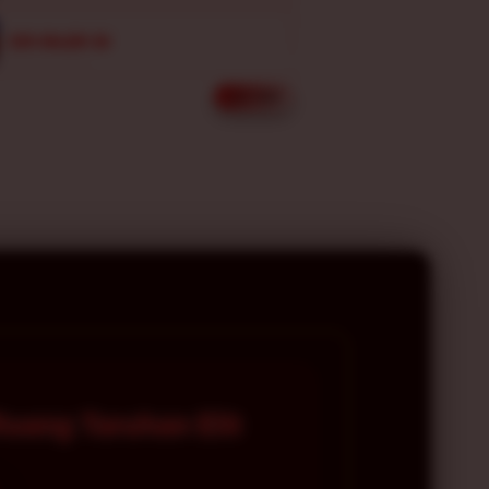
at****r2
IDR 2,195,673.00
Chocolate Deluxe
INNER
LIVE FEED
di****n6
IDR 1,100,607.00
Kadita Ocean
ri****o0
IDR 677,096.00
Starlight Princess
ka****u9
IDR 382,499.00
Chocolate Deluxe
di****n4
IDR 1,459,358.00
Gatot Kaca
uang Taruhan Elit