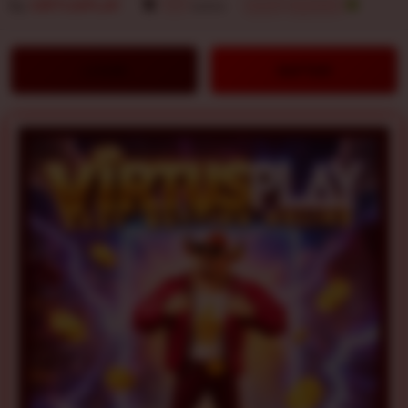
By
VIRTUSPLAY
777
sales
SLOT GACOR
LOGIN
DAFTAR