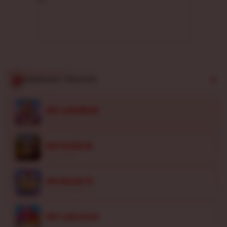
Didukung
infrastruktur
web modern
anti-lag yang
menjamin
kelancaran
putaran dan
proses
PEMENANG TERAKHIR
penarikan
dana besar
vi****o5
tuntas
IDR 626,613.00
Gatot Kaca
secepat kilat.
ar****o2
V
IDR 354,432.70
i
Starlight Princess
e
di****n1
w
IDR 1,022,219.38
l
Sweet Bonanza
i
c
sa****a1
IDR 2,384,862.58
e
Chocolate Deluxe