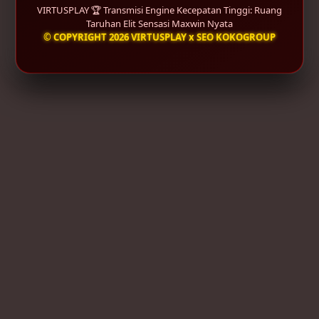
VIRTUSPLAY 🏆 Transmisi Engine Kecepatan Tinggi: Ruang
Taruhan Elit Sensasi Maxwin Nyata
© COPYRIGHT 2026 VIRTUSPLAY x SEO KOKOGROUP