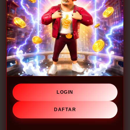
LOGIN
DAFTAR