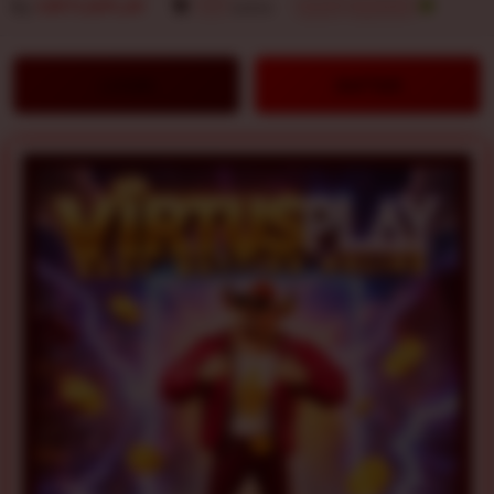
By
VIRTUSPLAY
777
sales
SLOT GACOR
LOGIN
DAFTAR