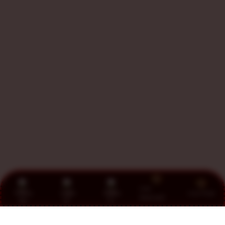
Link
Promo
Login
Daftar
Live Chat
Alternatif