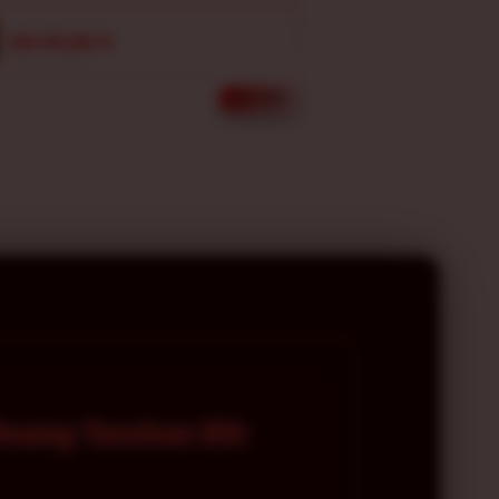
ar****o9
IDR 475,359.74
Wild Bounty
INNER
LIVE FEED
ri****o5
IDR 2,079,874.24
Wild Bounty
sa****a3
IDR 2,278,117.00
Spaceman
la****u3
IDR 2,389,463.00
King of Spear
sa****a6
IDR 1,945,729.00
Sweet Bonanza
uang Taruhan Elit