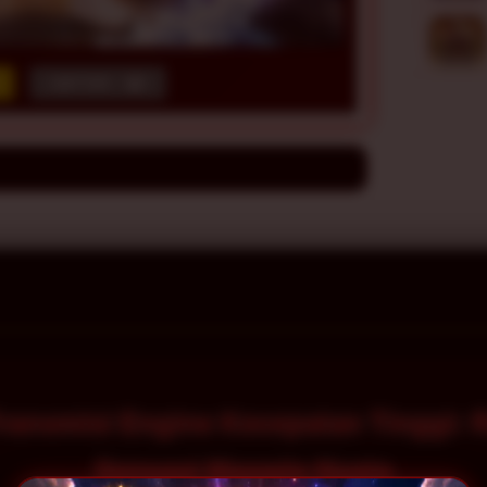
DAFTAR
UPDATE W
ansmisi Engine Kecepatan Tinggi: R
Sensasi Maxwin Nyata