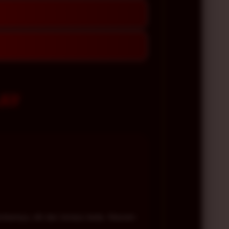
pon taruhan kamu bakal instan tanpa
if, bikin sensasi main jadi lebih
i lebih transparan dan nyata.
LAY
uhannya, elit dan kerasa beda. Maxwin-