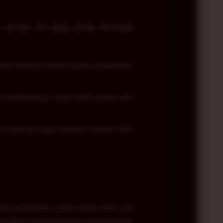
 pemain elit yang sering mencetak
 pada momen-momen gacor yang kamu
me kemenangan akan lebih terasa jika
 yang tepat agar sensasi maxwin bisa
npa kompromi. Kamu tidak perlu lagi
stikan setiap transaksi data berjalan