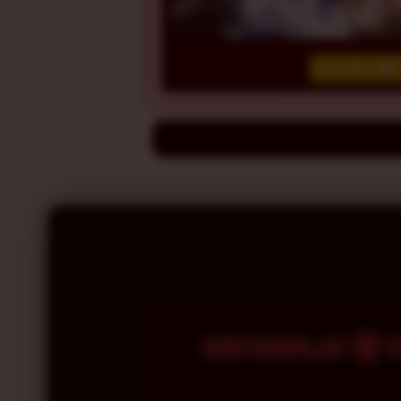
LOGIN
VIRTUSPLAY 🏆 Tr