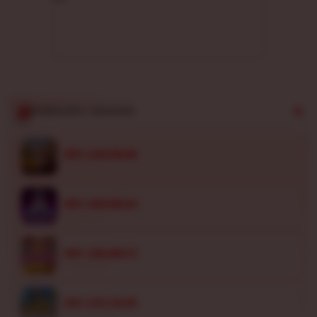
Didukung
infrastruktur
web modern
anti-lag yang
menjamin
kelancaran
putaran dan
proses
PEMENANG TERAKHIR
penarikan
dana besar
fi****o6
tuntas
IDR 1,334,534.00
Gatot Kaca
secepat kilat.
ar****o3
V
IDR 1,043,566.44
i
Spaceman
e
ra****a4
w
IDR 1,302,484.72
l
Lucky Neko
i
c
sa****a6
IDR 1,572,124.50
e
Kadita Ocean