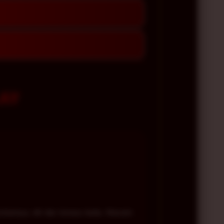
pon taruhan kamu bakal instan tanpa
if, bikin sensasi main jadi lebih
i lebih transparan dan nyata.
LAY
uhannya, elit dan kerasa beda. Maxwin-