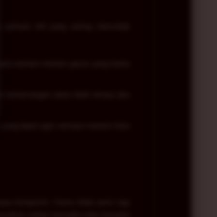
 pemain elit yang sering mencetak
 pada momen-momen gacor yang kamu
me kemenangan akan lebih terasa jika
 yang tepat agar sensasi maxwin bisa
npa kompromi. Kamu tidak perlu lagi
stikan setiap transaksi data berjalan