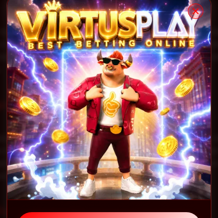
 ngebut dan berkelas? Wajar kalau para pemain pro kini menet
ma engine yang lemot saat momen krusial. Nah, VIRTUSPLAY te
dirkan ruang taruhan elit yang mampu memproses setiap put
.
ine Kecepatan Tinggi
rena taruhan sering tertahan (
delay
) saat server sedang 
ata permainan dikirim melalui jalur prioritas tanpa hambatan
mainan kamu terasa lebih responsif. Ruang taruhan kami dides
in terbuka lebar tanpa gangguan teknis.
Ruang Taruhan Elit