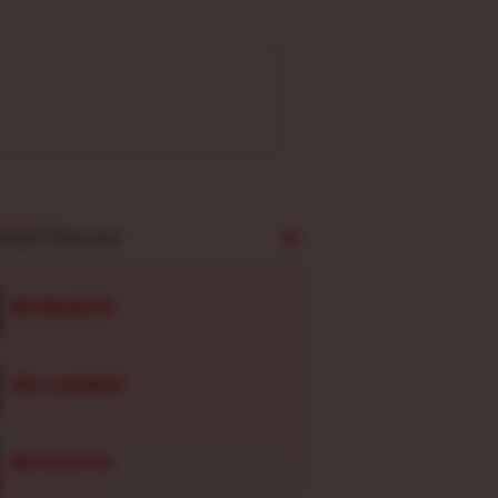
NANG TERAKHIR
ni****o9
IDR 864,024.00
Kadita Ocean
vi****o2
IDR 2,123,999.26
Kadita Ocean
ar****o2
IDR 441,611.00
Sweet Bonanza