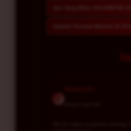
Kita pakai sistem transmisi engine
Apa Yang Bikin GOLDBET88 Dis
delay.
Sistem kami dibangun buat kenyam
Apakah Sensasi Maxwin Di Sin
berkelas.
Bener banget! Karena sistem engine 
Te
Bambang Pro
B
Member sejak 2025
Gila sih, engine-nya beneran kenceng. Ga