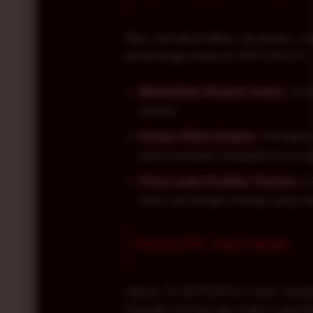
Mau memaksimalkan kecepatan engi
kemenangan besar di VIRTUSPLAY:
Manfaatkan Respon Instan:
Guna
deteksi.
Pantau Ritme Engine:
Perhatikan
kamu konsisten mengikuti arus eng
Fokus pada Kualitas Taruhan:
Ka
kamu raih dengan strategi yang ma
Ruang Elit, Hasil Nyata
Intinya, di VIRTUSPLAY kami mengha
khawatir soal
lag
atau sistem yang ti