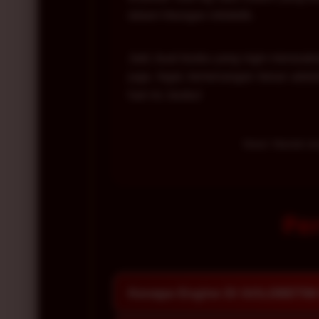
dalam hitungan milidetik.
Jadi, buat bosku yang ingin merasak
juga. Ingat, kemenangan besar adala
hari ini, bosku!
Noted: Mainlah de
Pe
Kenapa Engine Di GOLDBET88 