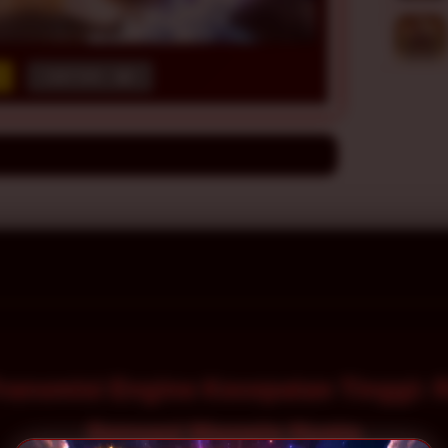
DAFTAR
UPDATE W
ansmisi Engine Kecepatan Tinggi: R
Sensasi Maxwin Nyata