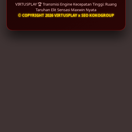
VIRTUSPLAY 🏆 Transmisi Engine Kecepatan Tinggi: Ruang
Taruhan Elit Sensasi Maxwin Nyata
© COPYRIGHT 2026 VIRTUSPLAY x SEO KOKOGROUP