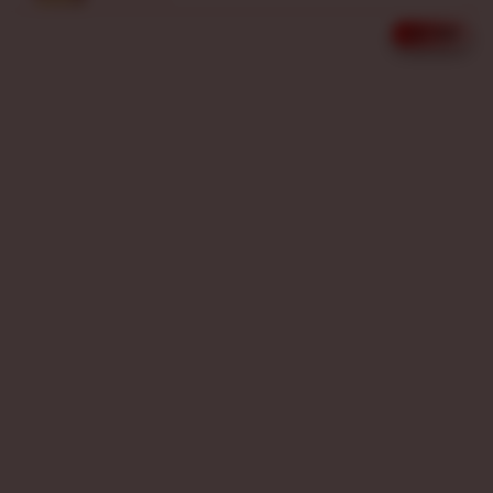
n
s
UPDATE WINNER
LIVE FEED
ra****a1
e
IDR 1,433,371.00
d
Lucky Neko
e
di****n1
t
IDR 1,913,000.96
a
Lucky Neko
i
l
ar****o1
IDR 2,060,997.00
s
Spaceman
at****r5
IDR 399,669.00
Starlight Princess