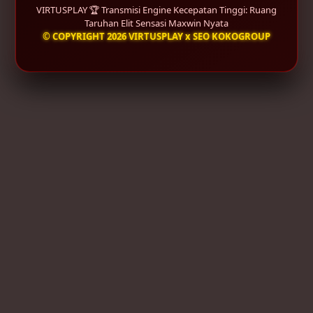
VIRTUSPLAY 🏆 Transmisi Engine Kecepatan Tinggi: Ruang
Taruhan Elit Sensasi Maxwin Nyata
© COPYRIGHT 2026 VIRTUSPLAY x SEO KOKOGROUP