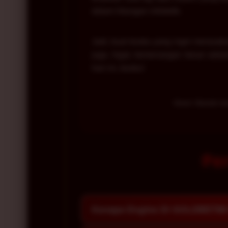
dalam hitungan milidetik.
Jadi, buat bosku yang ingin merasak
juga. Ingat, kemenangan besar adala
hari ini, bosku!
Noted: Mainlah de
Pe
Kenapa Engine Di GOLDBET88 