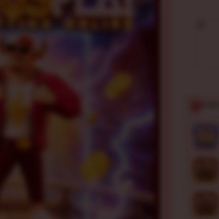
kilat.
V
i
e
w
l
i
c
e
PEME
n
s
e
d
e
t
a
i
l
s