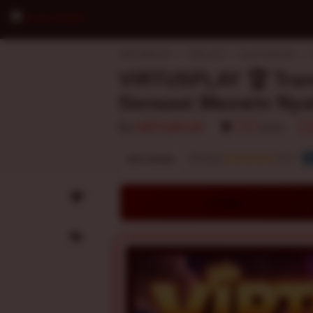
VIRTUSPLAY
TIPS JITU
SLOT GACOR
VIRTUSPLAY 🏆 Trans
Sensasi Maxwin Nya
By
VIRTUSPLAY
777
sales
S
5.00
Reviews
5.00
Item Details
99
stars
LOGIN