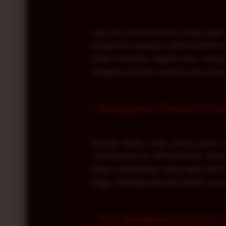
Lagi cari sensasi taruhan yang super
tempat lain biasanya adalah perfor
sistem transmisi
engine
kami, mengha
mengejar sensasi maxwin yang nyata
Keunggulan Transmisi Eng
Banyak bosku yang sering kesal ka
Transmission
di VIRTUSPLAY, setiap d
instan, memastikan setiap detik per
tinggi, sehingga peluang meraih maxw
Tips Mengasah Insting di 