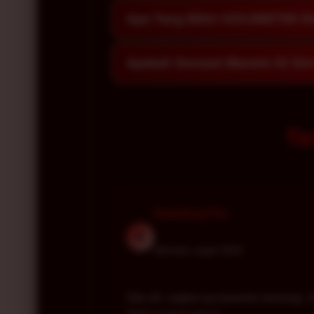
Kita pakai sistem transmisi engine
Apa Yang Bikin GOLDBET88 Dis
delay.
Sistem kami dibangun buat kenyam
Apakah Sensasi Maxwin Di Sin
berkelas.
Bener banget! Karena sistem engine 
Te
Bambang Pro
B
Member sejak 2025
Gila sih, engine-nya beneran kenceng. Ga