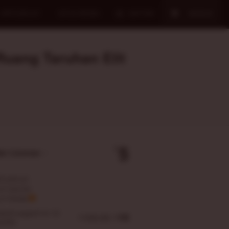
VIRTUSPLAY
SITUS RESMI
DAFTAR
MASUK
uang Taruhan Elit
5
$
ar License
88
lar License
$
SELECTED
luded:
RTUSPLAY
luded:
imalkan hoki Anda di VIRTUSPLAY!
OT GACOR
luded:
OT RESMI
kung infrastruktur web modern anti-lag
 menjamin kelancaran putaran dan
tend support to 12
100.00
10
$
$
es penarikan dana besar tuntas secepat
nths