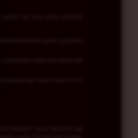
 pemain elit yang sering mencetak
 pada momen-momen gacor yang kamu
me kemenangan akan lebih terasa jika
 yang tepat agar sensasi maxwin bisa
npa kompromi. Kamu tidak perlu lagi
stikan setiap transaksi data berjalan