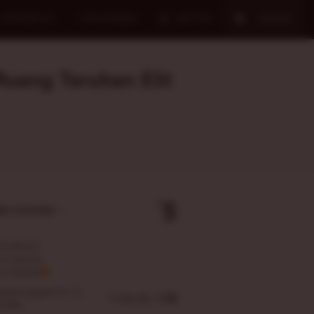
VIRTUSPLAY
SITUS RESMI
DAFTAR
MASUK
uang Taruhan Elit
5
$
ar License
88
lar License
$
SELECTED
luded:
RTUSPLAY
luded:
imalkan hoki Anda di VIRTUSPLAY!
OT GACOR
luded:
OT RESMI
kung infrastruktur web modern anti-lag
 menjamin kelancaran putaran dan
tend support to 12
100.00
10
$
$
es penarikan dana besar tuntas secepat
nths