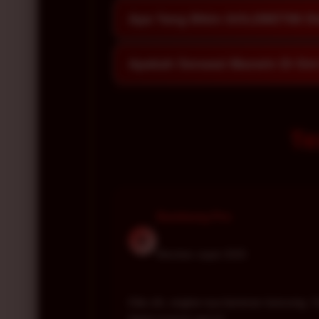
Kita pakai sistem transmisi engine
Apa Yang Bikin GOLDBET88 Dis
delay.
Sistem kami dibangun buat kenyam
Apakah Sensasi Maxwin Di Sin
berkelas.
Bener banget! Karena sistem engine 
Te
Bambang Pro
B
Member sejak 2025
Gila sih, engine-nya beneran kenceng. Ga