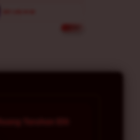
fi****o3
IDR 1,435,141.86
Spaceman
INNER
LIVE FEED
ma****i0
IDR 1,233,992.00
Starlight Princess
di****n2
IDR 571,070.00
Chocolate Deluxe
ni****o2
IDR 1,514,210.00
Starlight Princess
ni****o1
IDR 1,966,567.00
Starlight Princess
uang Taruhan Elit