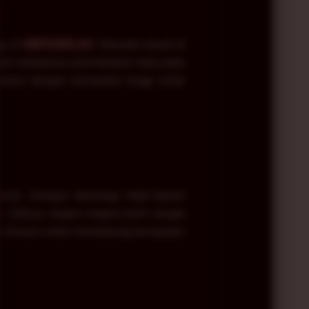
ap di
VIRTUSPLAY
. Masalah klasik di
lah melakukan perombakan total pada
aran dengan kecepatan tinggi untuk
ramai. Dengan teknologi
High-Speed
. Artinya, respon engine kami sangat
ain khusus untuk mendukung kecepatan