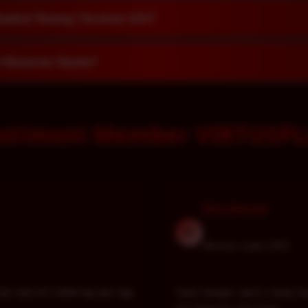
 terbaru yang didesain buat kecepatan tinggi. Jadi, res
ebut Ruang Taruhan Elit?
anan maksimal dengan antarmuka yang clean dan respons
i Beneran Nyata?
kita stabil dan fair, peluang kamu buat dapetin maxwin jad
stimoni Member VIRTUSP
Rina Maxwin
R
Member sejak 2025
k ada tuh istilah lag pas lagi
Suka banget sama ruang tar