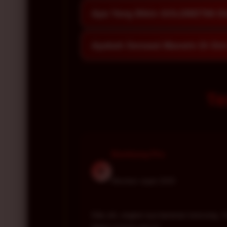
Kita pakai sistem transmisi engine
Apa Yang Bikin GOLDBET88 Dis
delay.
Sistem kami dibangun buat kenyam
Apakah Sensasi Maxwin Di Sin
berkelas.
Bener banget! Karena sistem engine 
Te
Bambang Pro
B
Member sejak 2025
Gila sih, engine-nya beneran kenceng. Ga