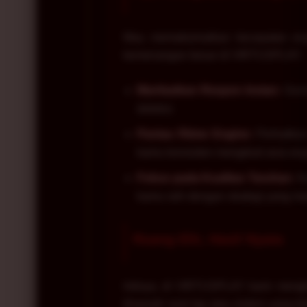
Mau memaksimalkan kecepatan engi
kemenangan besar di VIRTUSPLAY:
Manfaatkan Respon Instan:
Guna
deteksi.
Pantau Ritme Engine:
Perhatikan
kamu konsisten mengikuti arus eng
Fokus pada Kualitas Taruhan:
Ka
kamu raih dengan strategi yang ma
Ruang Elit, Hasil Nyata
Intinya, di VIRTUSPLAY kami mengha
khawatir soal
lag
atau sistem yang ti