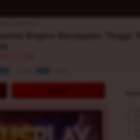
AKSES LOGIN RESMI
misi Engine Kecepatan Tinggi: R
ta
LOT GACOR
Comments
Support
9.999
999.888
DAFTAR
Regul
Regu
Inc
VI
Inc
Maks
SL
Inc
SL
Didu
yang
Ex
pros
mo