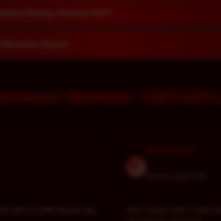
 terbaru yang didesain buat kecepatan tinggi. Jadi, res
ebut Ruang Taruhan Elit?
anan maksimal dengan antarmuka yang clean dan respons
i Beneran Nyata?
kita stabil dan fair, peluang kamu buat dapetin maxwin jad
stimoni Member VIRTUSP
Rina Maxwin
R
Member sejak 2025
k ada tuh istilah lag pas lagi
Suka banget sama ruang tar