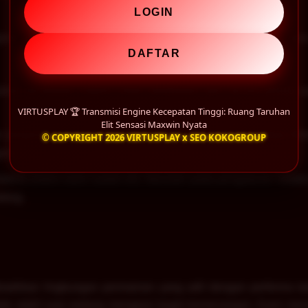
LOGIN
ne untuk hasil yang lebih memuaskan? Ikuti strategi para
DAFTAR
kan kecepatan engine untuk melakukan
spin
secara presisi
VIRTUSPLAY 🏆 Transmisi Engine Kecepatan Tinggi: Ruang Taruhan
Elit Sensasi Maxwin Nyata
 pergerakan simbol pada transmisi cepat kami; biasanya rit
© COPYRIGHT 2026 VIRTUSPLAY x SEO KOKOGROUP
ine.
rena sistem kami sudah elit, fokuslah pada pengaturan modal
tang.
dirkan lingkungan permainan yang adil dengan performa ta
dak stabil saat sedang mengejar target kemenangan. Kami mema