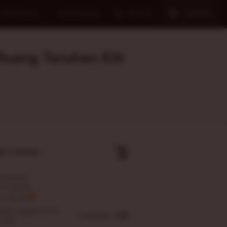
VIRTUSPLAY
SITUS RESMI
DAFTAR
MASUK
uang Taruhan Elit
5
$
ar License
88
lar License
$
SELECTED
luded:
RTUSPLAY
luded:
imalkan hoki Anda di VIRTUSPLAY!
OT GACOR
luded:
OT RESMI
kung infrastruktur web modern anti-lag
 menjamin kelancaran putaran dan
tend support to 12
100.00
10
$
$
es penarikan dana besar tuntas secepat
nths