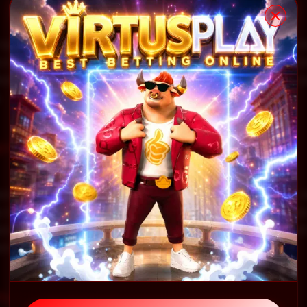
 ngebut dan berkelas? Wajar kalau para pemain pro kini menet
ma engine yang lemot saat momen krusial. Nah, VIRTUSPLAY te
dirkan ruang taruhan elit yang mampu memproses setiap put
.
ine Kecepatan Tinggi
rena taruhan sering tertahan (
delay
) saat server sedang 
ata permainan dikirim melalui jalur prioritas tanpa hambatan
mainan kamu terasa lebih responsif. Ruang taruhan kami dides
in terbuka lebar tanpa gangguan teknis.
Ruang Taruhan Elit