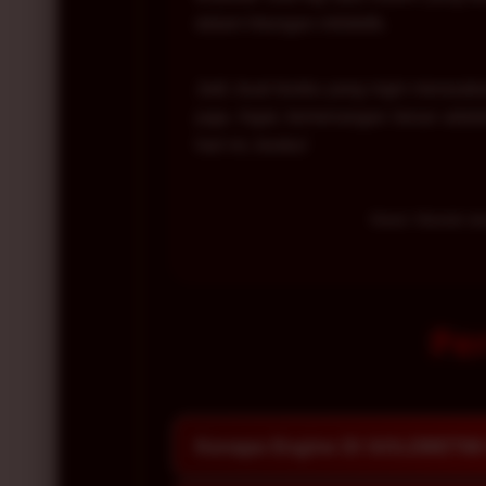
dalam hitungan milidetik.
Jadi, buat bosku yang ingin merasak
juga. Ingat, kemenangan besar adala
hari ini, bosku!
Noted: Mainlah de
Pe
Kenapa Engine Di GOLDBET88 