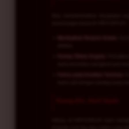
Mau memaksimalkan kecepatan engi
kemenangan besar di VIRTUSPLAY:
Manfaatkan Respon Instan:
Guna
deteksi.
Pantau Ritme Engine:
Perhatikan
kamu konsisten mengikuti arus eng
Fokus pada Kualitas Taruhan:
Ka
kamu raih dengan strategi yang ma
Ruang Elit, Hasil Nyata
Intinya, di VIRTUSPLAY kami mengha
khawatir soal
lag
atau sistem yang ti