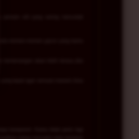
 pemain elit yang sering mencetak
 pada momen-momen gacor yang kamu
me kemenangan akan lebih terasa jika
 yang tepat agar sensasi maxwin bisa
npa kompromi. Kamu tidak perlu lagi
stikan setiap transaksi data berjalan