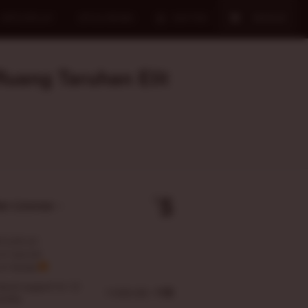
VIRTUSPLAY
SITUS RESMI
DAFTAR
MASUK
uang Taruhan Elit
5
$
ar License
88
lar License
$
SELECTED
luded:
RTUSPLAY
luded:
imalkan hoki Anda di VIRTUSPLAY!
OT GACOR
luded:
OT RESMI
kung infrastruktur web modern anti-lag
 menjamin kelancaran putaran dan
tend support to 12
100.00
10
$
$
es penarikan dana besar tuntas secepat
nths