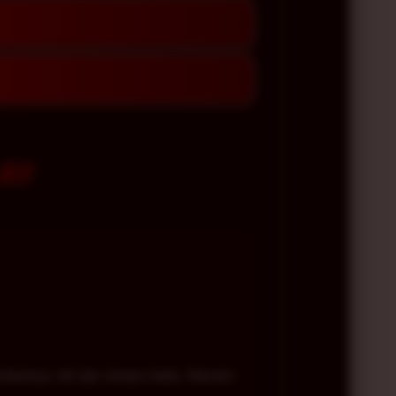
pon taruhan kamu bakal instan tanpa
if, bikin sensasi main jadi lebih
i lebih transparan dan nyata.
LAY
uhannya, elit dan kerasa beda. Maxwin-