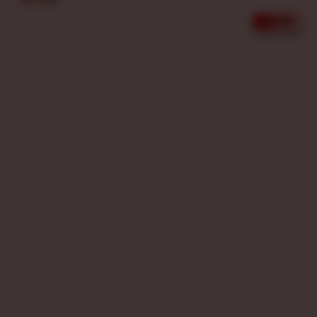
n
s
UPDATE WINNER
LIVE FEED
ar****o8
e
IDR 1,937,863.00
d
Lucky Neko
e
ma****i4
t
IDR 2,303,827.00
a
Starlight Princess
i
l
bi****a4
IDR 279,982.00
s
Lucky Neko
la****u6
IDR 2,372,170.00
Gatot Kaca