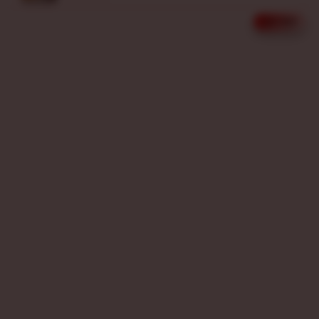
n
s
UPDATE WINNER
LIVE FEED
ri****o8
e
IDR 1,301,447.00
d
Starlight Princess
e
bi****a0
t
IDR 334,126.00
a
Gatot Kaca
i
l
ri****o0
IDR 512,642.68
s
Wild Bounty
ra****a5
IDR 1,589,966.00
Sugar Rush