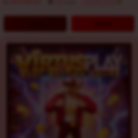
By
VIRTUSPLAY
777
sales
SLOT GACOR
LOGIN
DAFTAR