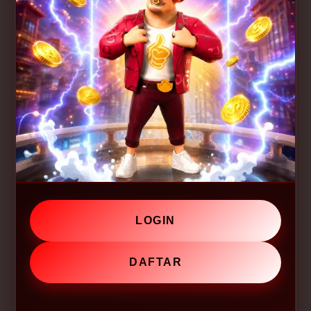
LOGIN
DAFTAR